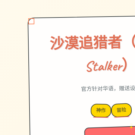
沙漠追猎者（De
Stalker
官方针对华语，赠送
冒险
神作
✦
→