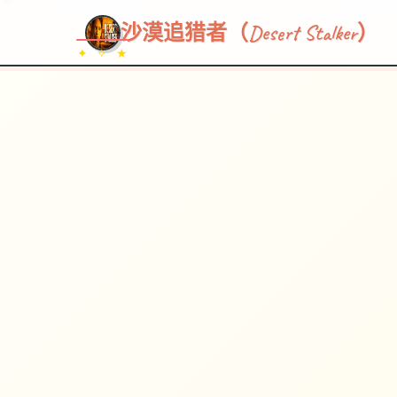
~~~
★
♡
✦
✧
♥
~
→
↗
沙漠追猎者（Desert Stalker）
✦ ✧ ★