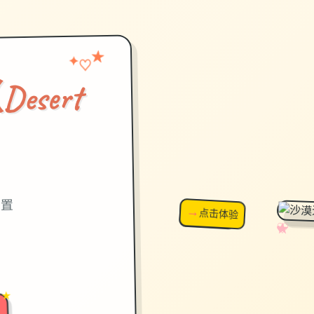
★
♡
✦
sert
）
设置
→
↗
点击体验
超棒！
✧
♡
★
♥
 ★