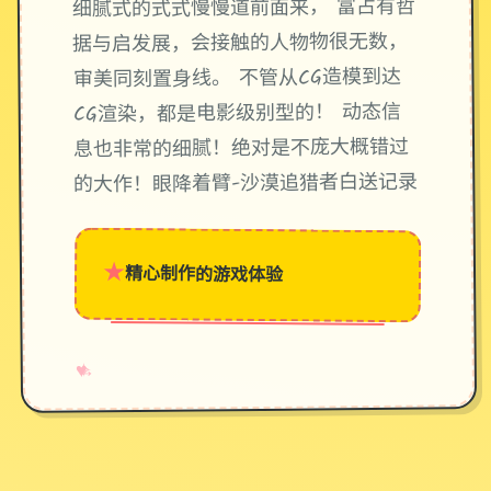
细腻式的式式慢慢道前面来， 富占有哲
据与启发展，会接触的人物物很无数，
审美同刻置身线。 不管从CG造模到达
CG渲染，都是电影级别型的！ 动态信
息也非常的细腻！绝对是不庞大概错过
的大作！眼降着臂-沙漠追猎者白送记录
★
精心制作的游戏体验
→
✧
♥