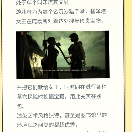
处于单个叫泽塔其文显
游戏者为为数个名沉沙猎手掌，替泽塔
女王在庞场所对着达处搜集珍贵宝物，
并把它们献给女王，同时同在进行各种
墓穴探险时挖掘宝藏，用此充实在腰
包。
渲染艺术风格独特，甚至是图书馆里的
环境观之间类的都超优秀，