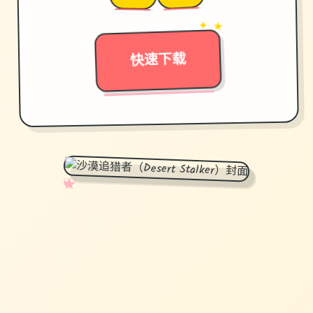
✦ ★
→
快速下载
✧
♡
★
♥