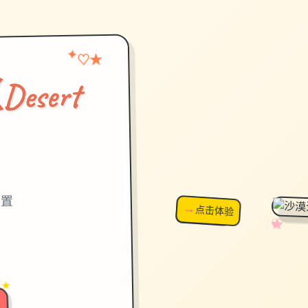
★
✦
♡
sert
）
设置
→
↗
点击体验
超棒！
✧
♡
★
♥
 ★