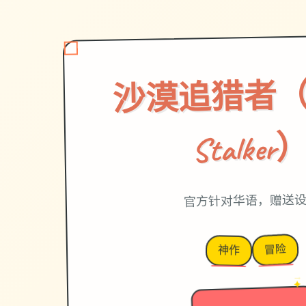
沙漠追猎者（De
Stalker
官方针对华语，赠送
冒险
神作
→
✦