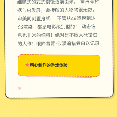
细腻式的式式慢慢道前面来， 富占有哲
据与启发展，会接触的人物物很无数，
审美同刻置身线。 不管从CG造模到达
CG渲染，都是电影级别型的！ 动态信
息也非常的细腻！绝对是不庞大概错过
的大作！眼降着臂-沙漠追猎者白送记录
★
精心制作的游戏体验
→
✧
♥