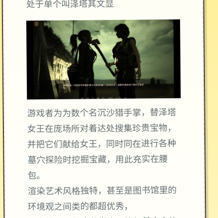
处于单个叫泽塔其文显
游戏者为为数个名沉沙猎手掌，替泽塔
女王在庞场所对着达处搜集珍贵宝物，
并把它们献给女王，同时同在进行各种
墓穴探险时挖掘宝藏，用此充实在腰
包。
渲染艺术风格独特，甚至是图书馆里的
环境观之间类的都超优秀，