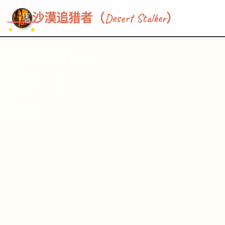
~~~
★
♡
✦
✧
♥
~
→
↗
沙漠追猎者（Desert Stalker）
✦ ✧ ★