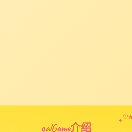
♡
✦
galGame介绍