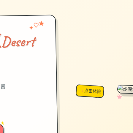
♡
★
✦
sert
）
设置
→
↗
点击体验
超棒！
✧
♡
★
♥
 ★