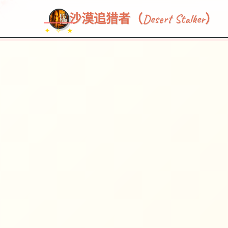
~~~
★
♡
✦
✧
♥
~
→
↗
沙漠追猎者（Desert Stalker）
✦ ✧ ★