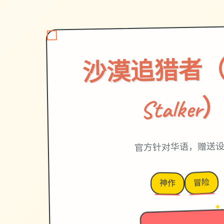
沙漠追猎者（De
Stalker
官方针对华语，赠送
冒险
神作
→
✦