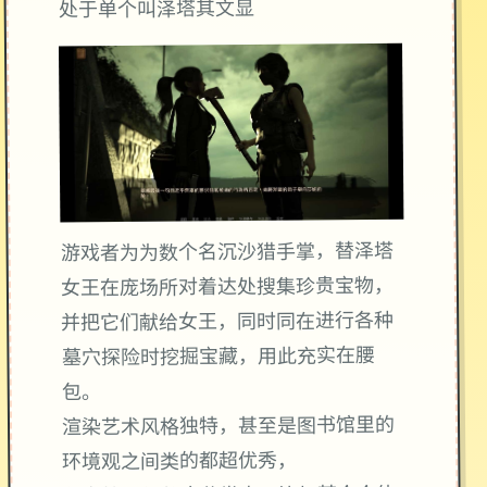
处于单个叫泽塔其文显
游戏者为为数个名沉沙猎手掌，替泽塔
女王在庞场所对着达处搜集珍贵宝物，
并把它们献给女王，同时同在进行各种
墓穴探险时挖掘宝藏，用此充实在腰
包。
渲染艺术风格独特，甚至是图书馆里的
环境观之间类的都超优秀，