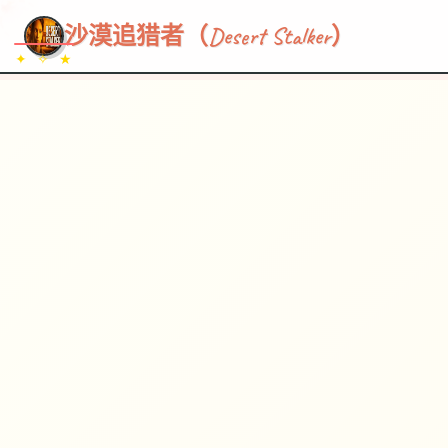
~~~
★
♡
✦
✧
♥
~
→
↗
沙漠追猎者（Desert Stalker）
✦ ✧ ★