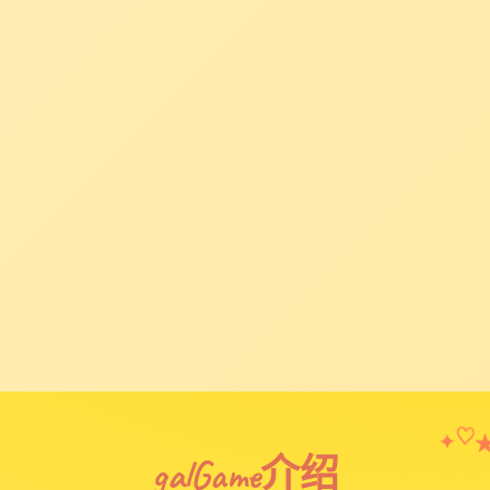
✦
♡
galGame介绍