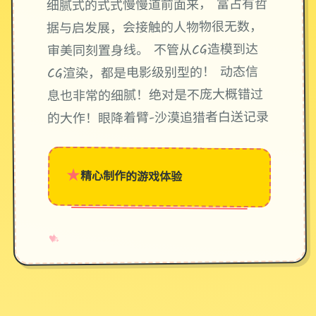
细腻式的式式慢慢道前面来， 富占有哲
据与启发展，会接触的人物物很无数，
审美同刻置身线。 不管从CG造模到达
CG渲染，都是电影级别型的！ 动态信
息也非常的细腻！绝对是不庞大概错过
的大作！眼降着臂-沙漠追猎者白送记录
★
精心制作的游戏体验
→
✧
♥