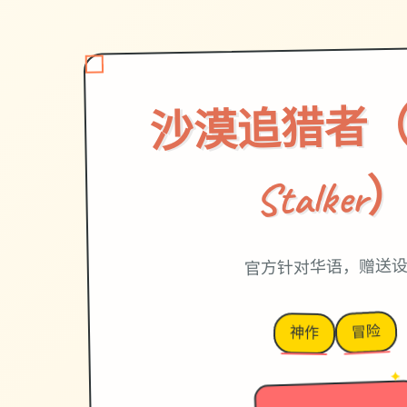
沙漠追猎者（De
Stalker
官方针对华语，赠送
冒险
神作
→
✦