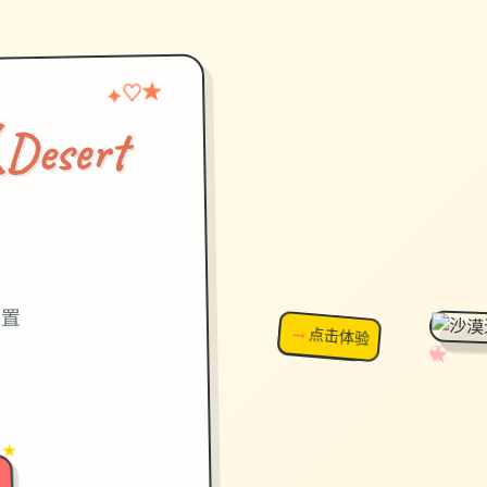
♡
★
✦
sert
）
设置
→
↗
点击体验
超棒！
✧
♡
★
♥
 ★