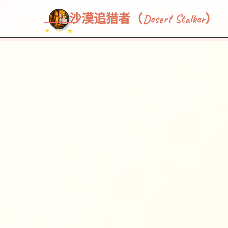
~~~
★
♡
✦
✧
♥
~
→
↗
沙漠追猎者（Desert Stalker）
✦ ✧ ★