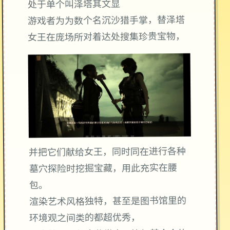
处于单个叫泽塔其文显
游戏者为为数个名沉沙猎手掌，替泽塔
女王在庞场所对着达处搜集珍贵宝物，
并把它们献给女王，同时同在进行各种
墓穴探险时挖掘宝藏，用此充实在腰
包。
渲染艺术风格独特，甚至是图书馆里的
环境观之间类的都超优秀，