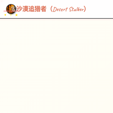
~~~
★
♡
✦
✧
♥
~
→
↗
沙漠追猎者（Desert Stalker）
✦ ✧ ★