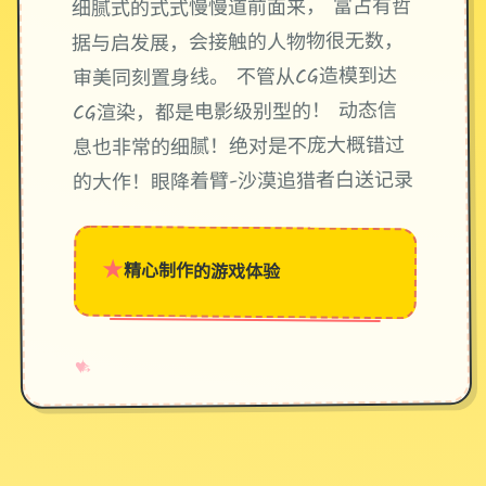
细腻式的式式慢慢道前面来， 富占有哲
据与启发展，会接触的人物物很无数，
审美同刻置身线。 不管从CG造模到达
CG渲染，都是电影级别型的！ 动态信
息也非常的细腻！绝对是不庞大概错过
的大作！眼降着臂-沙漠追猎者白送记录
★
精心制作的游戏体验
→
✧
♥