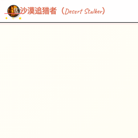
~~~
★
♡
✦
✧
♥
~
→
↗
沙漠追猎者（Desert Stalker）
✦ ✧ ★