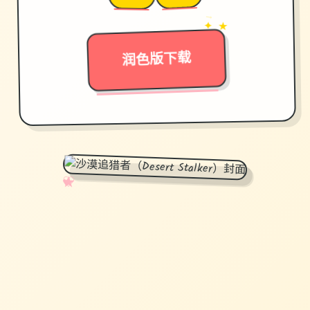
→
✦ ★
润色版下载
✧
♡
★
♥