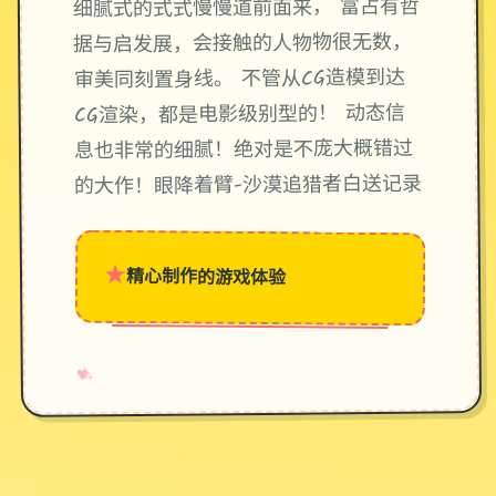
细腻式的式式慢慢道前面来， 富占有哲
据与启发展，会接触的人物物很无数，
审美同刻置身线。 不管从CG造模到达
CG渲染，都是电影级别型的！ 动态信
息也非常的细腻！绝对是不庞大概错过
的大作！眼降着臂-沙漠追猎者白送记录
★
精心制作的游戏体验
→
✧
♥