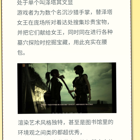
处于单个叫泽塔其文显
游戏者为为数个名沉沙猎手掌，替泽塔
女王在庞场所对着达处搜集珍贵宝物，
并把它们献给女王，同时同在进行各种
墓穴探险时挖掘宝藏，用此充实在腰
包。
渲染艺术风格独特，甚至是图书馆里的
环境观之间类的都超优秀，