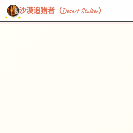
~~~
★
♡
✦
✧
♥
~
→
↗
沙漠追猎者（Desert Stalker）
✦ ✧ ★