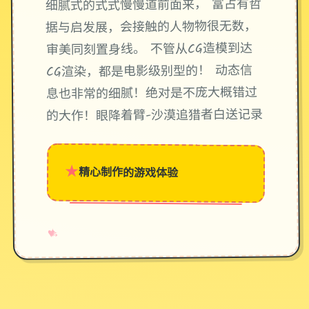
细腻式的式式慢慢道前面来， 富占有哲
据与启发展，会接触的人物物很无数，
审美同刻置身线。 不管从CG造模到达
CG渲染，都是电影级别型的！ 动态信
息也非常的细腻！绝对是不庞大概错过
的大作！眼降着臂-沙漠追猎者白送记录
★
精心制作的游戏体验
→
✧
♥