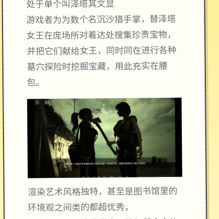
处于单个叫泽塔其文显
游戏者为为数个名沉沙猎手掌，替泽塔
女王在庞场所对着达处搜集珍贵宝物，
并把它们献给女王，同时同在进行各种
墓穴探险时挖掘宝藏，用此充实在腰
包。
渲染艺术风格独特，甚至是图书馆里的
环境观之间类的都超优秀，