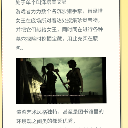
处于单个叫泽塔其文显
游戏者为为数个名沉沙猎手掌，替泽塔
女王在庞场所对着达处搜集珍贵宝物，
并把它们献给女王，同时同在进行各种
墓穴探险时挖掘宝藏，用此充实在腰
包。
渲染艺术风格独特，甚至是图书馆里的
环境观之间类的都超优秀，