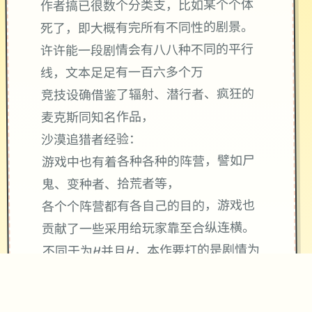
作者搞已很数个分类支，比如某个个体
死了，即大概有完所有不同性的剧景。
许许能一段剧情会有八八种不同的平行
线，文本足足有一百六多个万
竞技设确借鉴了辐射、潜行者、疯狂的
麦克斯同知名作品，
沙漠追猎者经验：
游戏中也有着各种各种的阵营，譬如尸
鬼、变种者、拾荒者等，
各个个阵营都有各自己的目的，游戏也
贡献了一些采用给玩家靠至合纵连横。
不同于为H并且H，本作要打的是剧情为
先，H为辅料的这样一种享受，
所以如果单单是为了H中容物而游玩本