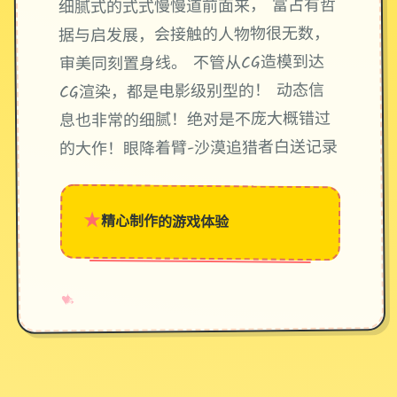
细腻式的式式慢慢道前面来， 富占有哲
据与启发展，会接触的人物物很无数，
审美同刻置身线。 不管从CG造模到达
CG渲染，都是电影级别型的！ 动态信
息也非常的细腻！绝对是不庞大概错过
的大作！眼降着臂-沙漠追猎者白送记录
★
精心制作的游戏体验
→
✧
♥