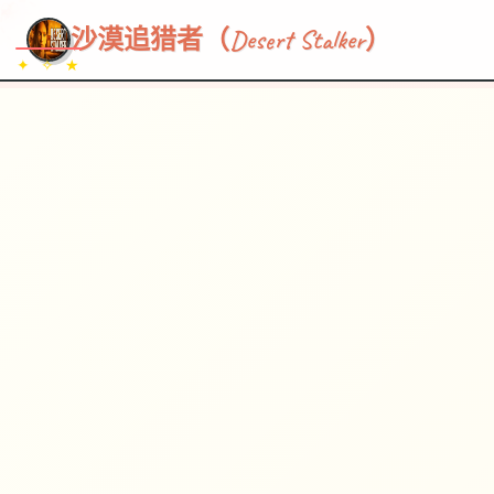
~~~
★
♡
✦
✧
♥
~
→
↗
沙漠追猎者（Desert Stalker）
✦ ✧ ★