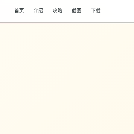
首页
介绍
攻略
截图
下载