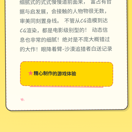
细腻式的式式慢慢道前面来， 富占有哲
据与启发展，会接触的人物物很无数，
审美同刻置身线。 不管从CG造模到达
CG渲染，都是电影级别型的！ 动态信
息也非常的细腻！绝对是不庞大概错过
的大作！眼降着臂-沙漠追猎者白送记录
★
精心制作的游戏体验
→
✧
♥