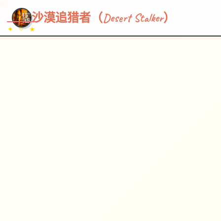
~~~
★
♡
✦
✧
♥
~
→
↗
沙漠追猎者（Desert Stalker）
✦ ✧ ★