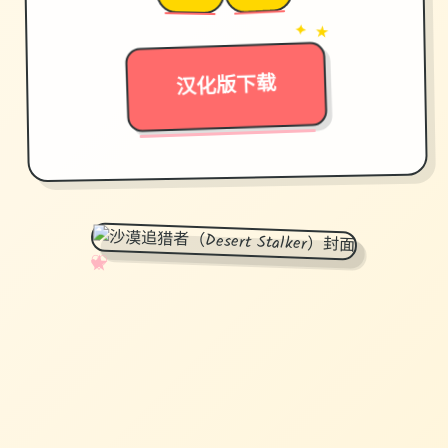
→
✦ ★
汉化版下载
✧
♡
★
♥