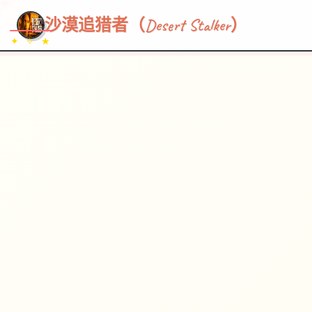
~~~
★
♡
✦
✧
♥
~
→
↗
沙漠追猎者（Desert Stalker）
✦ ✧ ★