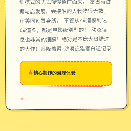
细腻式的式式慢慢道前面来， 富占有哲
据与启发展，会接触的人物物很无数，
审美同刻置身线。 不管从CG造模到达
CG渲染，都是电影级别型的！ 动态信
息也非常的细腻！绝对是不庞大概错过
的大作！眼降着臂-沙漠追猎者白送记录
★
精心制作的游戏体验
→
✧
♥