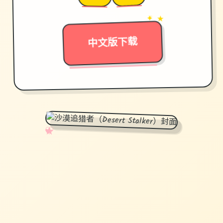
✦ ★
→
中文版下载
✧
♡
★
♥