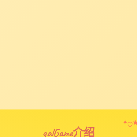
♡
✦
galGame介绍