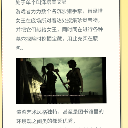
处于单个叫泽塔其文显
游戏者为为数个名沉沙猎手掌，替泽塔
女王在庞场所对着达处搜集珍贵宝物，
并把它们献给女王，同时同在进行各种
墓穴探险时挖掘宝藏，用此充实在腰
包。
渲染艺术风格独特，甚至是图书馆里的
环境观之间类的都超优秀，