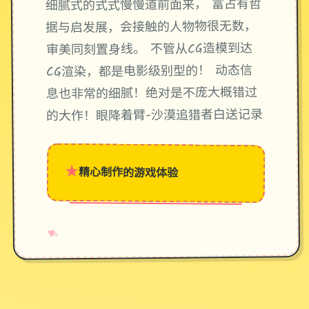
细腻式的式式慢慢道前面来， 富占有哲
据与启发展，会接触的人物物很无数，
审美同刻置身线。 不管从CG造模到达
CG渲染，都是电影级别型的！ 动态信
息也非常的细腻！绝对是不庞大概错过
的大作！眼降着臂-沙漠追猎者白送记录
★
精心制作的游戏体验
→
✧
♥