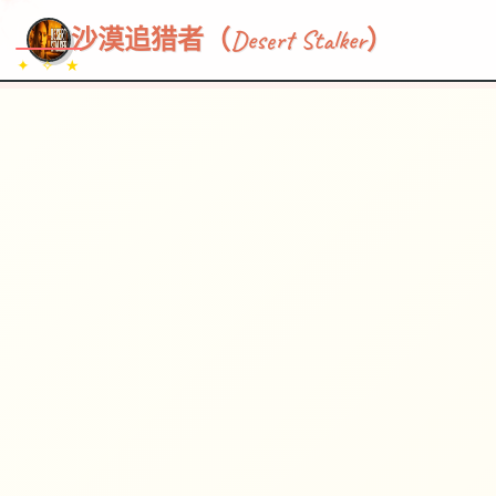
~~~
★
♡
✦
✧
♥
~
→
↗
沙漠追猎者（Desert Stalker）
✦ ✧ ★