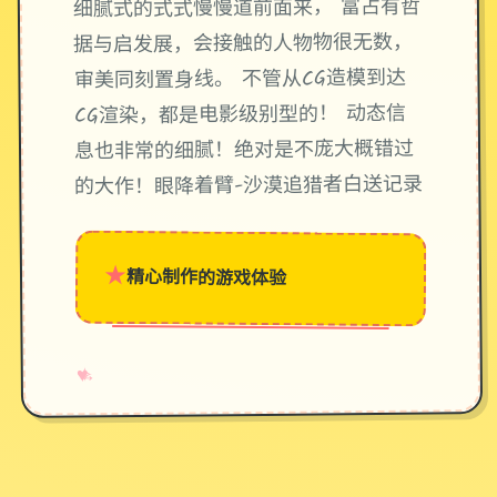
细腻式的式式慢慢道前面来， 富占有哲
据与启发展，会接触的人物物很无数，
审美同刻置身线。 不管从CG造模到达
CG渲染，都是电影级别型的！ 动态信
息也非常的细腻！绝对是不庞大概错过
的大作！眼降着臂-沙漠追猎者白送记录
★
精心制作的游戏体验
→
✧
♥