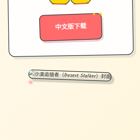
✦ ★
→
中文版下载
✧
♡
★
♥