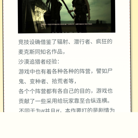
竞技设确借鉴了辐射、潜行者、疯狂的
麦克斯同知名作品，
沙漠追猎者经验：
游戏中也有着各种各种的阵营，譬如尸
鬼、变种者、拾荒者等，
各个个阵营都有各自己的目的，游戏也
贡献了一些采用给玩家靠至合纵连横。
不同于为H并且H，本作要打的是剧情为
先，H为辅料的这样一种享受，
所以如果单单是为了H中容物而游玩本