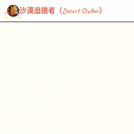
~~~
★
♡
✦
✧
♥
~
→
↗
沙漠追猎者（Desert Stalker）
✦ ✧ ★