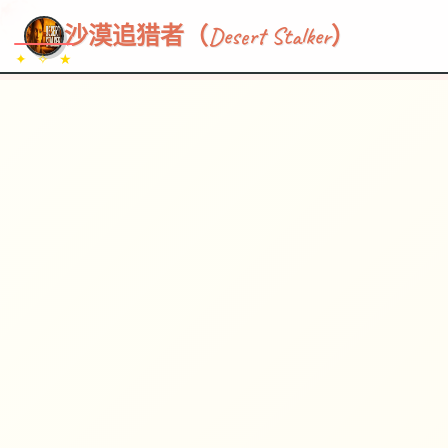
~~~
★
♡
✦
✧
♥
~
→
↗
沙漠追猎者（Desert Stalker）
✦ ✧ ★