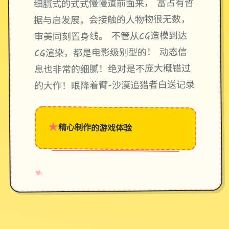
细腻式的式式慢慢道前面来， 富占有哲
据与启发展，会接触的人物物很无数，
审美同刻置身线。 不管从CG造模到达
CG渲染，都是电影级别型的！ 动态信
息也非常的细腻！绝对是不庞大概错过
的大作！眼降着臂-沙漠追猎者白送记录
★
精心制作的游戏体验
→
✧
♥