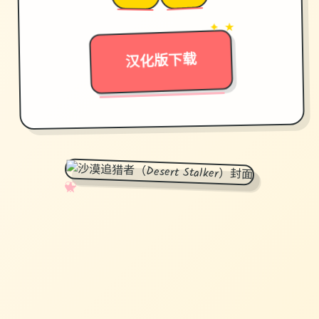
→
✦ ★
汉化版下载
✧
♡
★
♥