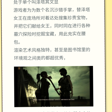
处于单个叫泽塔其文显
游戏者为为数个名沉沙猎手掌，替泽塔
女王在庞场所对着达处搜集珍贵宝物，
并把它们献给女王，同时同在进行各种
墓穴探险时挖掘宝藏，用此充实在腰
包。
渲染艺术风格独特，甚至是图书馆里的
环境观之间类的都超优秀，