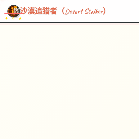
~~~
★
♡
✦
✧
♥
~
→
↗
沙漠追猎者（Desert Stalker）
✦ ✧ ★