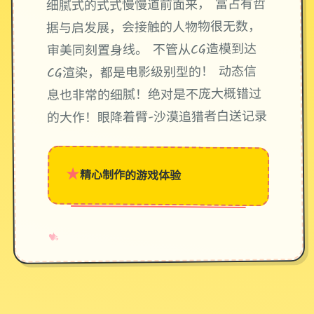
细腻式的式式慢慢道前面来， 富占有哲
据与启发展，会接触的人物物很无数，
审美同刻置身线。 不管从CG造模到达
CG渲染，都是电影级别型的！ 动态信
息也非常的细腻！绝对是不庞大概错过
的大作！眼降着臂-沙漠追猎者白送记录
★
精心制作的游戏体验
→
✧
♥