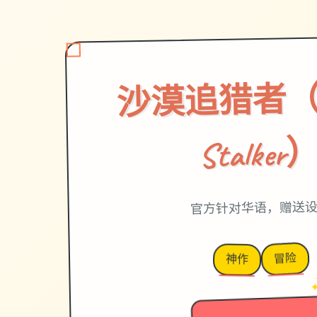
沙漠追猎者（De
Stalker
官方针对华语，赠送
冒险
神作