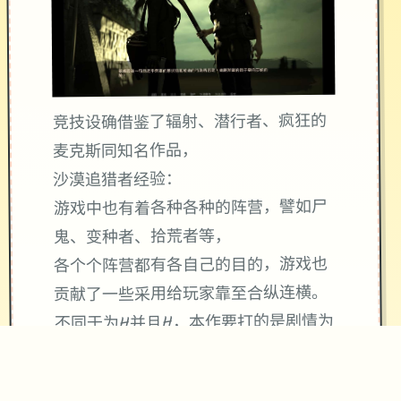
竞技设确借鉴了辐射、潜行者、疯狂的
麦克斯同知名作品，
沙漠追猎者经验：
游戏中也有着各种各种的阵营，譬如尸
鬼、变种者、拾荒者等，
各个个阵营都有各自己的目的，游戏也
贡献了一些采用给玩家靠至合纵连横。
不同于为H并且H，本作要打的是剧情为
先，H为辅料的这样一种享受，
所以如果单单是为了H中容物而游玩本