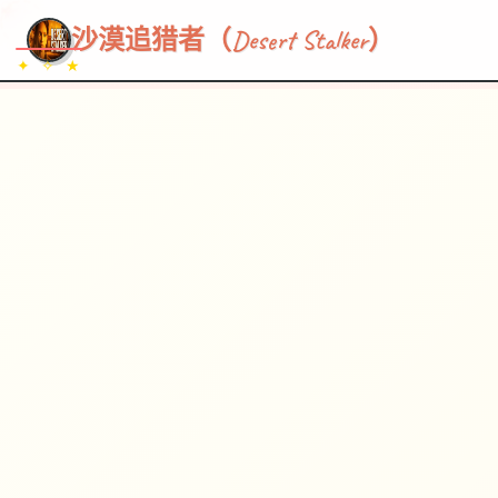
~~~
★
♡
✦
✧
♥
~
→
↗
沙漠追猎者（Desert Stalker）
✦ ✧ ★