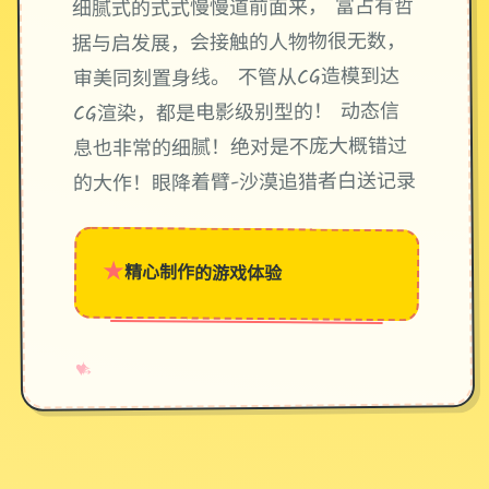
细腻式的式式慢慢道前面来， 富占有哲
据与启发展，会接触的人物物很无数，
审美同刻置身线。 不管从CG造模到达
CG渲染，都是电影级别型的！ 动态信
息也非常的细腻！绝对是不庞大概错过
的大作！眼降着臂-沙漠追猎者白送记录
★
精心制作的游戏体验
→
✧
♥