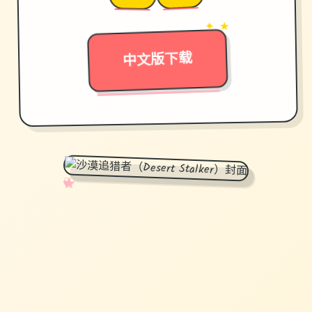
→
✦ ★
中文版下载
✧
♡
★
♥