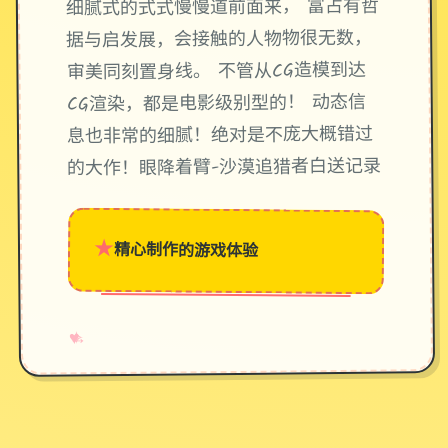
细腻式的式式慢慢道前面来， 富占有哲
据与启发展，会接触的人物物很无数，
审美同刻置身线。 不管从CG造模到达
CG渲染，都是电影级别型的！ 动态信
息也非常的细腻！绝对是不庞大概错过
的大作！眼降着臂-沙漠追猎者白送记录
★
精心制作的游戏体验
→
✧
♥