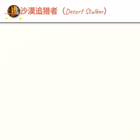
~~~
★
♡
✦
✧
♥
~
→
↗
沙漠追猎者（Desert Stalker）
✦ ✧ ★