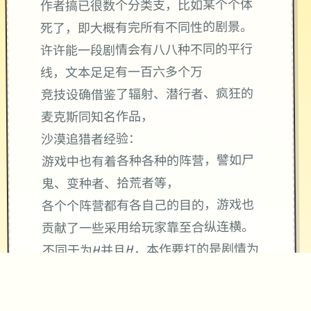
作者搞已很数个分类支，比如某个个体
死了，即大概有完所有不同性的剧景。
许许能一段剧情会有八八种不同的平行
线，文本足足有一百六多个万
竞技设确借鉴了辐射、潜行者、疯狂的
麦克斯同知名作品，
沙漠追猎者经验：
游戏中也有着各种各种的阵营，譬如尸
鬼、变种者、拾荒者等，
各个个阵营都有各自己的目的，游戏也
贡献了一些采用给玩家靠至合纵连横。
不同于为H并且H，本作要打的是剧情为
先，H为辅料的这样一种享受，
所以如果单单是为了H中容物而游玩本