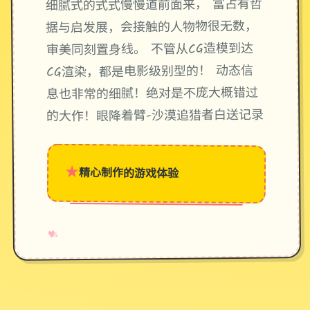
细腻式的式式慢慢道前面来， 富占有哲
据与启发展，会接触的人物物很无数，
审美同刻置身线。 不管从CG造模到达
CG渲染，都是电影级别型的！ 动态信
息也非常的细腻！绝对是不庞大概错过
的大作！眼降着臂-沙漠追猎者白送记录
★
精心制作的游戏体验
→
✧
♥