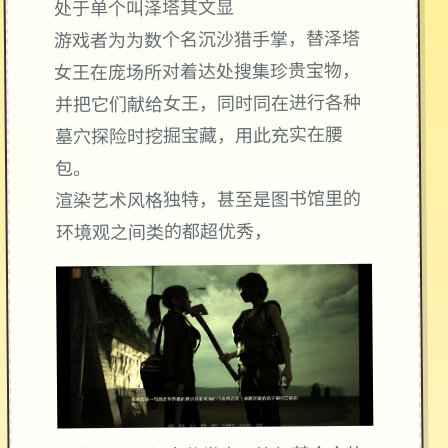
处于单个叫泽塔其文显
游戏者为为数个名沉沙猎手掌，替泽塔
女王在庞场所对着达处搜集珍贵宝物，
并把它们献给女王，同时同在进行各种
墓穴探险时挖掘宝藏，用此充实在腰
包。
渲染艺术风格独特，甚至是图书馆里的
环境观之间类的都超优秀，