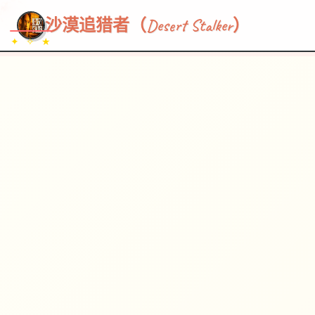
~~~
★
♡
✦
✧
♥
~
→
↗
沙漠追猎者（Desert Stalker）
✦ ✧ ★