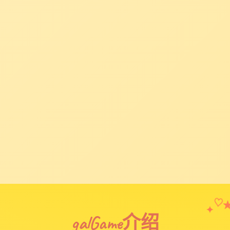
✦
♡
galGame介绍