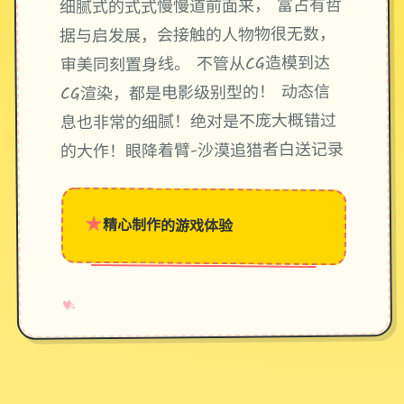
细腻式的式式慢慢道前面来， 富占有哲
据与启发展，会接触的人物物很无数，
审美同刻置身线。 不管从CG造模到达
CG渲染，都是电影级别型的！ 动态信
息也非常的细腻！绝对是不庞大概错过
的大作！眼降着臂-沙漠追猎者白送记录
★
精心制作的游戏体验
→
✧
♥