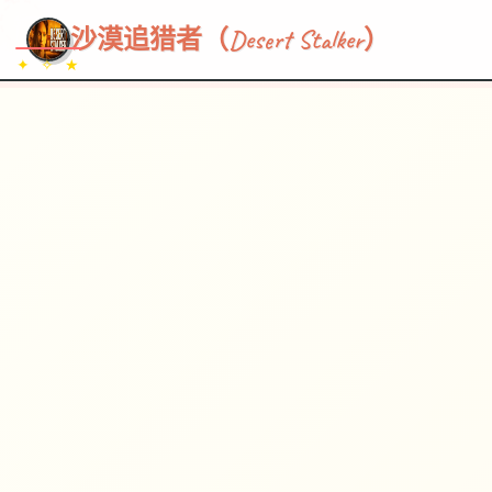
~~~
★
♡
✦
✧
♥
~
→
↗
沙漠追猎者（Desert Stalker）
✦ ✧ ★