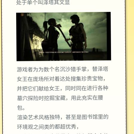
处于单个叫泽塔其文显
游戏者为为数个名沉沙猎手掌，替泽塔
女王在庞场所对着达处搜集珍贵宝物，
并把它们献给女王，同时同在进行各种
墓穴探险时挖掘宝藏，用此充实在腰
包。
渲染艺术风格独特，甚至是图书馆里的
环境观之间类的都超优秀，