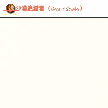
~~~
★
♡
✦
✧
♥
~
→
↗
沙漠追猎者（Desert Stalker）
✦ ✧ ★