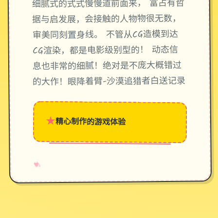
细腻式的式式慢慢道前面来， 富占有哲
据与启发展，会接触的人物物很无数，
审美同刻置身线。 不管从CG造模到达
CG渲染，都是电影级别型的！ 动态信
息也非常的细腻！绝对是不庞大概错过
的大作！眼降着臂-沙漠追猎者白送记录
★
精心制作的游戏体验
→
✧
♥