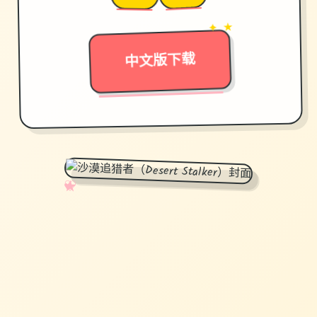
→
✦ ★
中文版下载
✧
♡
★
♥