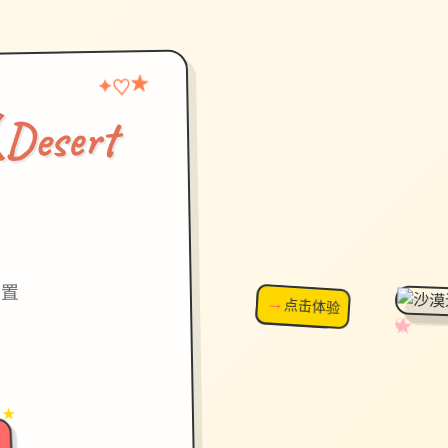
★
♡
✦
sert
）
设置
→
↗
点击体验
超棒！
✧
♡
★
♥
 ★