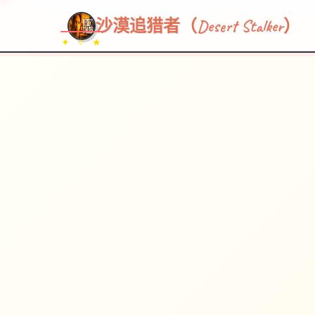
~~~
★
♡
✦
✧
♥
~
→
↗
沙漠追猎者（Desert Stalker）
✦ ✧ ★