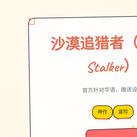
沙漠追猎者（De
Stalker
官方针对华语，赠送
冒险
神作
→
✦