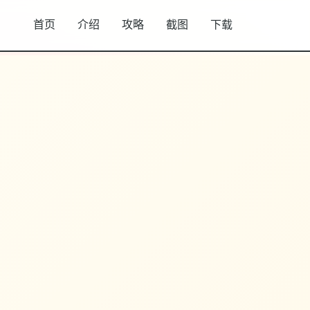
首页
介绍
攻略
截图
下载