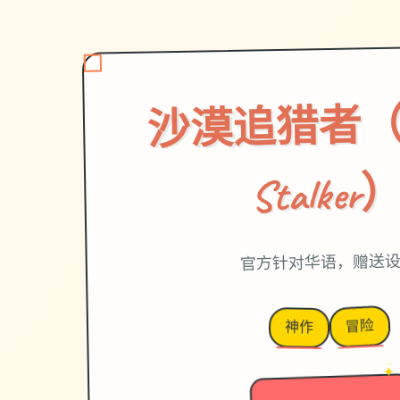
沙漠追猎者（De
Stalker
官方针对华语，赠送
冒险
神作
→
✦