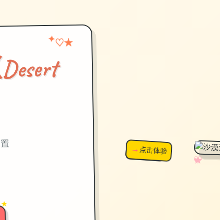
★
✦
♡
sert
）
设置
→
↗
点击体验
超棒！
✧
♡
★
♥
 ★