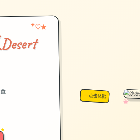
★
✦
♡
sert
）
设置
→
↗
点击体验
超棒！
✧
♡
★
♥
 ★