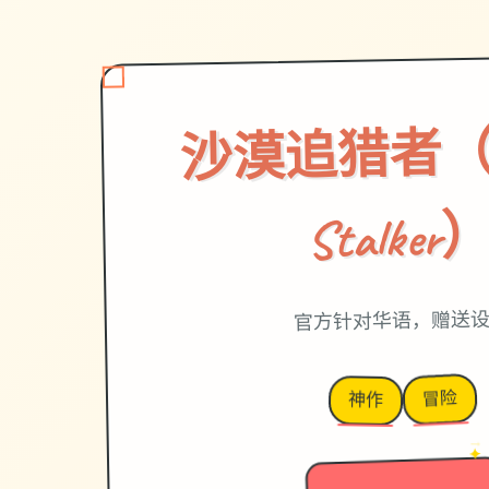
沙漠追猎者（De
Stalker
官方针对华语，赠送
冒险
神作
→
✦