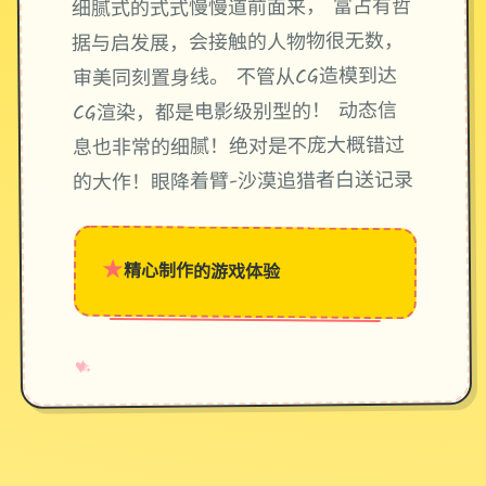
细腻式的式式慢慢道前面来， 富占有哲
据与启发展，会接触的人物物很无数，
审美同刻置身线。 不管从CG造模到达
CG渲染，都是电影级别型的！ 动态信
息也非常的细腻！绝对是不庞大概错过
的大作！眼降着臂-沙漠追猎者白送记录
★
精心制作的游戏体验
→
✧
♥