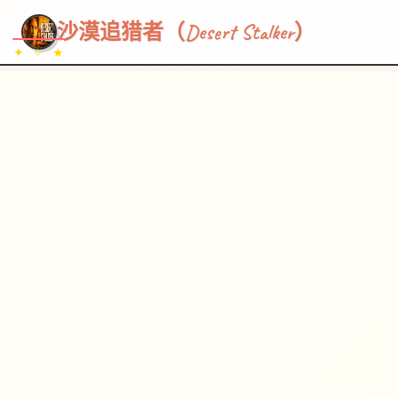
~~~
★
♡
✦
✧
♥
~
→
↗
沙漠追猎者（Desert Stalker）
✦ ✧ ★