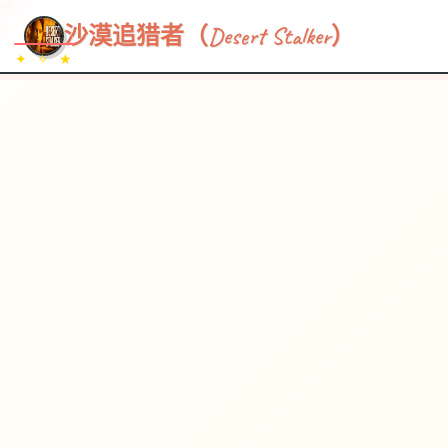
~~~
★
♡
✦
✧
♥
~
→
↗
沙漠追猎者（Desert Stalker）
✦ ✧ ★