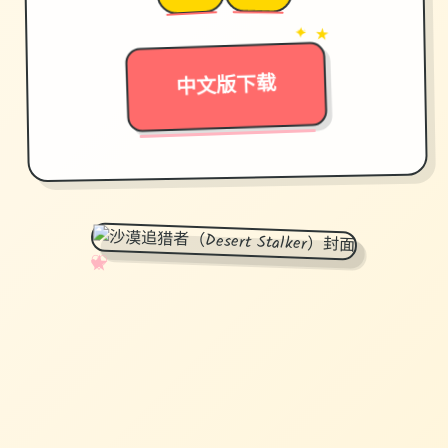
→
✦ ★
中文版下载
✧
♡
★
♥