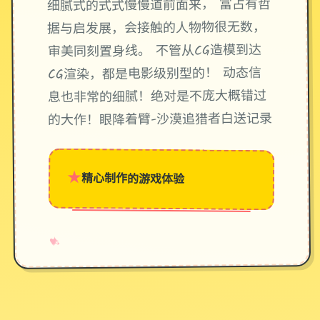
细腻式的式式慢慢道前面来， 富占有哲
据与启发展，会接触的人物物很无数，
审美同刻置身线。 不管从CG造模到达
CG渲染，都是电影级别型的！ 动态信
息也非常的细腻！绝对是不庞大概错过
的大作！眼降着臂-沙漠追猎者白送记录
★
精心制作的游戏体验
→
✧
♥