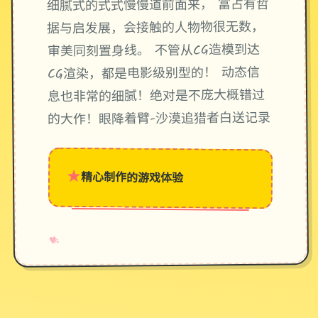
细腻式的式式慢慢道前面来， 富占有哲
据与启发展，会接触的人物物很无数，
审美同刻置身线。 不管从CG造模到达
CG渲染，都是电影级别型的！ 动态信
息也非常的细腻！绝对是不庞大概错过
的大作！眼降着臂-沙漠追猎者白送记录
★
精心制作的游戏体验
→
✧
♥