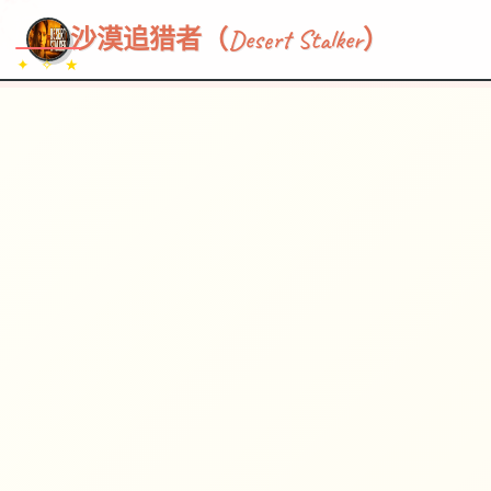
~~~
★
♡
✦
✧
♥
~
→
↗
沙漠追猎者（Desert Stalker）
✦ ✧ ★