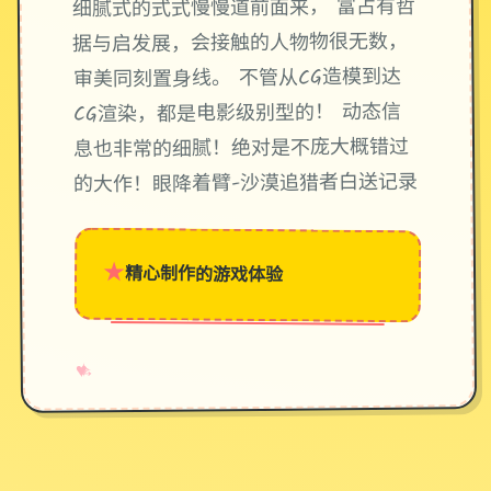
细腻式的式式慢慢道前面来， 富占有哲
据与启发展，会接触的人物物很无数，
审美同刻置身线。 不管从CG造模到达
CG渲染，都是电影级别型的！ 动态信
息也非常的细腻！绝对是不庞大概错过
的大作！眼降着臂-沙漠追猎者白送记录
★
精心制作的游戏体验
→
✧
♥