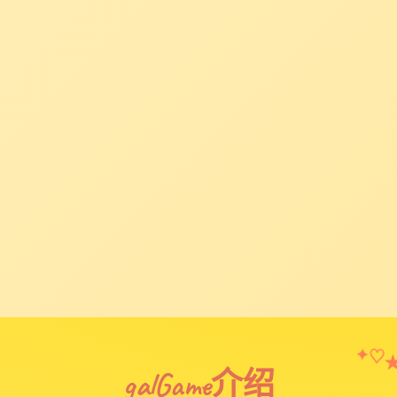
✦
♡
galGame介绍