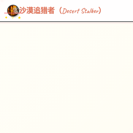
~~~
★
♡
✦
✧
♥
~
→
↗
沙漠追猎者（Desert Stalker）
✦ ✧ ★