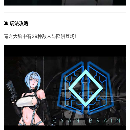
🔕 玩法攻略
青之大脑中有29种敌人与陷阱登场！