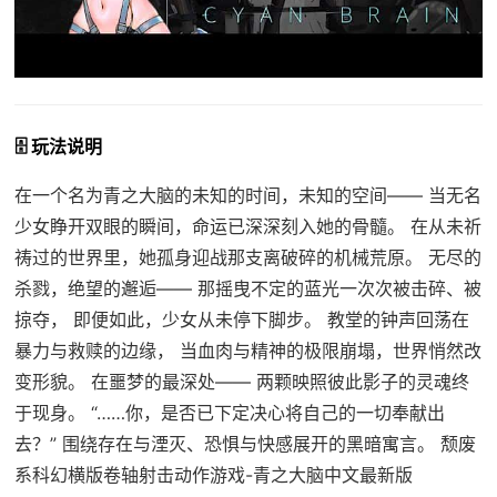
🗄️ 玩法说明
在一个名为青之大脑的未知的时间，未知的空间—— 当无名
少女睁开双眼的瞬间，命运已深深刻入她的骨髓。 在从未祈
祷过的世界里，她孤身迎战那支离破碎的机械荒原。 无尽的
杀戮，绝望的邂逅—— 那摇曳不定的蓝光一次次被击碎、被
掠夺， 即便如此，少女从未停下脚步。 教堂的钟声回荡在
暴力与救赎的边缘， 当血肉与精神的极限崩塌，世界悄然改
变形貌。 在噩梦的最深处—— 两颗映照彼此影子的灵魂终
于现身。 “……你，是否已下定决心将自己的一切奉献出
去？” 围绕存在与湮灭、恐惧与快感展开的黑暗寓言。 颓废
系科幻横版卷轴射击动作游戏-青之大脑中文最新版