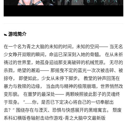
🚼 游戏简介
在一个名为青之大脑的未知的时间，未知的空间—— 当无名
少女睁开双眼的瞬间，命运已深深刻入她的骨髓。 在从未祈
祷过的世界里，她孤身迎战那支离破碎的机械荒原。 无尽的
杀戮，绝望的邂逅—— 那摇曳不定的蓝光一次次被击碎、被
掠夺， 即便如此，少女从未停下脚步。 教堂的钟声回荡在
暴力与救赎的边缘， 当血肉与精神的极限崩塌，世界悄然改
变形貌。 在噩梦的最深处—— 两颗映照彼此影子的灵魂终
于现身。 “……你，是否已下定决心将自己的一切奉献出
去？” 围绕存在与湮灭、恐惧与快感展开的黑暗寓言。 颓废
系科幻横版卷轴射击动作游戏-青之大脑中文最新版