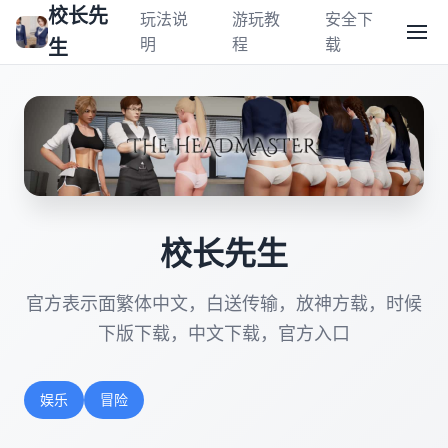
校长先
玩法说
游玩教
安全下
明
程
载
生
校长先生
官方表示面繁体中文，白送传输，放神方载，时候
下版下载，中文下载，官方入口
娱乐
冒险