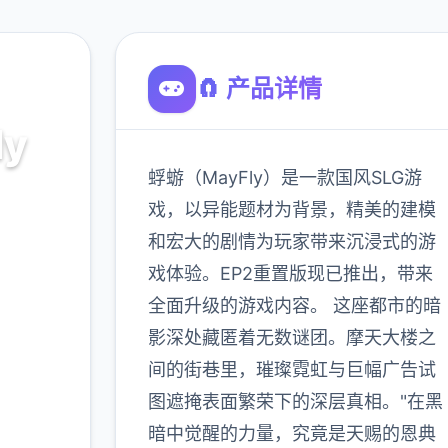
🧲 产品详情
ly
蜉蝣（MayFly）是一款国风SLG游
戏，以异能题材为背景，精美的建模
和宏大的剧情为玩家带来沉浸式的游
戏体验。EP2重置版现已推出，带来
900K
玩家
全面升级的游戏内容。 这座都市的暗
影深处藏匿着无数谜团。摩天大楼之
间的街巷里，璀璨霓虹与巨幅广告试
更多
图遮掩表面繁荣下的深层真相。"在黑
暗中觉醒的力量，究竟是天赐的恩典