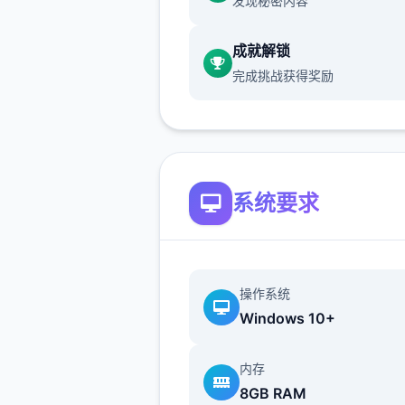
发现秘密内容
成就解锁
完成挑战获得奖励
十年前，一场神秘事件导致城
的部分居民（特别是年轻群体
然获得了超越常人的特殊能力
而，这些异能者中的一些人开
系统要求
用自身能力从事违法行为，特
针对上层区域的富裕阶层。这
象引发了社会秩序的动荡，治
势日益严峻。
操作系统
Windows 10+
为了应对日益严重的混乱局面
内存
8GB RAM
市管理当局制定了两项特殊法