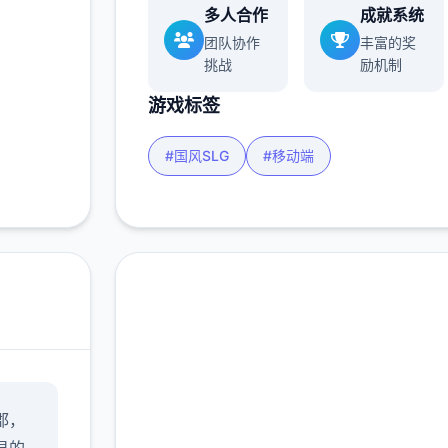
多人合作
成就系统
团队协作
丰富的奖
挑战
励机制
游戏标签
#国风SLG
#移动端
润色版下载 蜉
郡，
蝣|MayFly