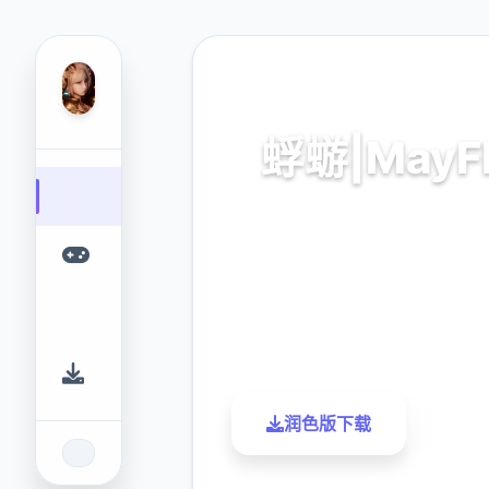
📫 热门推荐
蜉蝣|MayF
中文下载,最新官网
9.4
2.3M
评分
下载
润色版下载
了解