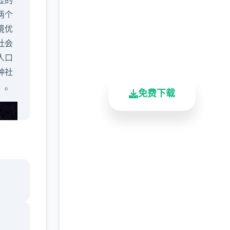
显的
完整版游戏，免费体验
两个
境优
2.3M+
4.9/5
900K+
社会
总下载量
用户评分
活跃用户
人口
种社
）。
免费下载
安全下载
高速安装
完全免费
客服支持