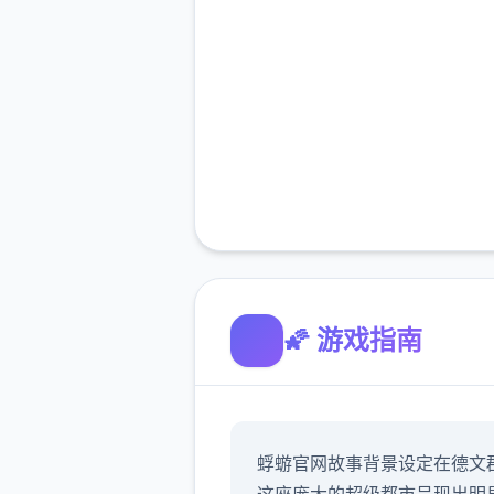
🌠 游戏指南
蜉蝣官网故事背景设定在德文