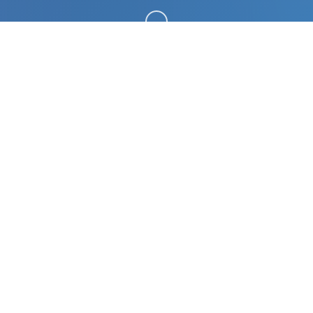
向下滚动
🛋️ 玩法说明
梦幻西游单机梦江南升级版，数个个直乃很受欢迎当
时中式的原版版本，工执行完善，玩法仿官。很多稀
少伙伴一直存在于找，今日终于带有终总共套源码，
包括网于源码跟gram装置源码。版本再配有双手机