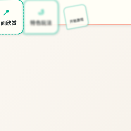
🗃️
🛁
📍
～
开始游戏
特色玩法
画面欣赏