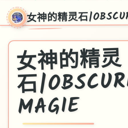
女神的精灵石|OBSCURI
女
神
的
精
灵
石|OBSCUR
MAGIE