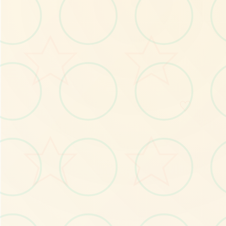
No.1
♡