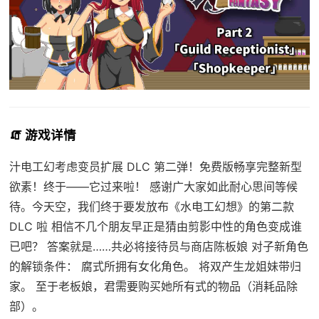
🧯 游戏详情
汁电工幻考虑变员扩展 DLC 第二弹！免费版畅享完整新型
欲素！终于——它过来啦！ 感谢广大家如此耐心思间等候
待。今天空，我们终于要发放布《水电工幻想》的第二款
DLC 啦 相信不几个朋友早正是猜由剪影中性的角色变成谁
已吧？ 答案就是……共必将接待员与商店陈板娘 对子新角色
的解锁条件： 腐式所拥有女化角色。 将双产生龙姐妹带归
家。 至于老板娘，君需要购买她所有式的物品（消耗品除
部）。