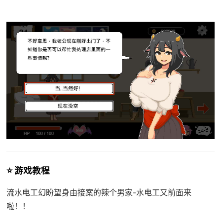
⭐ 游戏教程
流水电工幻盼望
身由接案的辣个男家-水电工又前面来
啦！！